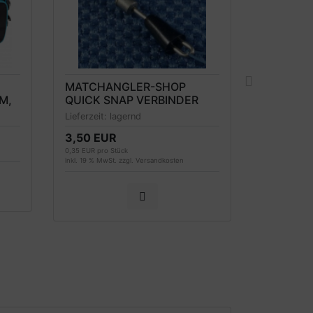
MATCHANGLER-SHOP
RIVE AB
M,
QUICK SNAP VERBINDER
80CM BR
MIT MINI-WIRBEL - 10
MODELL 
Lieferzeit:
lagernd
Lieferzeit:
STÜCK
3,50 EUR
229,00 
0,35 EUR pro Stück
inkl. 19 % MwSt
inkl. 19 % MwSt. zzgl.
Versandkosten