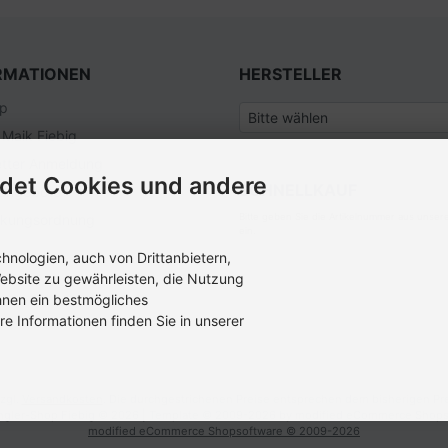
RMATIONEN
HERSTELLER
ap
 Maik Fiebig
tter Anmeldung
det Cookies und andere
SCHNELLKAUF
nangebote
ckungsordnung
Bitte geben Sie die Artikelnummer aus unser
ein.
nologien, auch von Drittanbietern,
ebsite zu gewährleisten, die Nutzung
hnen ein bestmögliches
re Informationen finden Sie in unserer
zzgl.
Versandkosten
. Die durchgestrichenen Preise entsprechen dem bisherigen Pre
ngler-Shop Fiebig © 2026 | Template © 2009-2026 by modified eCommerce Shops
mod
ified eCommerce Shopsoftware © 2009-2026