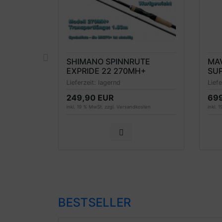
T
SHIMANO SPINNRUTE
MA
ER
EXPRIDE 22 270MH+
SUP
SPINNING 2.13M 7-30
POW
Lieferzeit:
lagernd
Lief
GRAMM, EINTEILIG, MODELL
MO
249,90 EUR
69
2022
sten
inkl. 19 % MwSt. zzgl.
Versandkosten
inkl. 
BESTSELLER