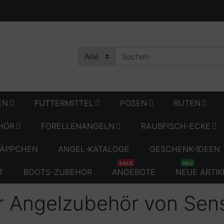
EN
FUTTERMITTEL
POSEN
RUTEN
HÖR
FORELLENANGELN
RAUBFISCH-ECKE
ÄPPCHEN
ANGEL-KATALOGE
GESCHENK-IDEEN
SALE
NEU
T
BOOTS-ZUBEHÖR
ANGEBOTE
NEUE ARTIK
r Angelzubehör von Sen