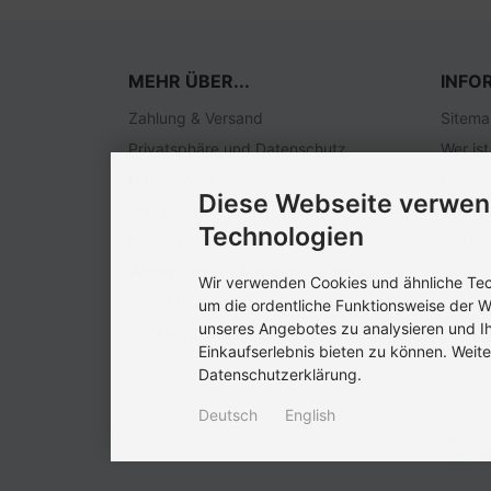
MEHR ÜBER...
INFO
Zahlung & Versand
Sitem
Privatsphäre und Datenschutz
Wer ist
Unsere AGB
Newsle
Diese Webseite verwen
Impressum
Stelle
Technologien
Kontakt
Verpa
Widerrufsrecht & Widerrufsformular
Wir verwenden Cookies und ähnliche Tech
Versandkosten EU
um die ordentliche Funktionsweise der W
unseres Angebotes zu analysieren und I
Cookie Einstellungen
Einkaufserlebnis bieten zu können. Weite
Datenschutzerklärung.
Deutsch
English
Alle Preise inkl. gesetzl. MwSt. 
Matcha