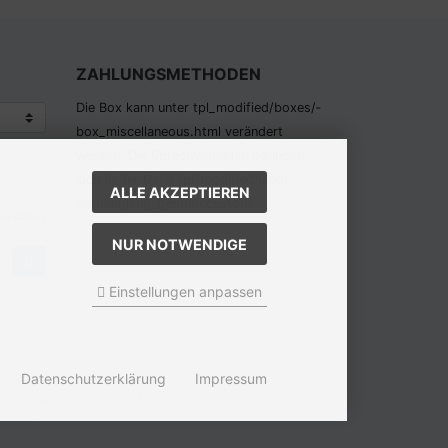
ZAHLUNGSMETHODEN
Die Box kann unter tpl_modified/boxes/­
box_miscellaneous.html verändert
werden. Die Sprachvariablen befinden
sich in der Datei tpl_modified/lang/­
ALLE AKZEPTIEREN
german/lang_german.custom.
em Katalog
NUR NOTWENDIGE
Einstellungen anpassen
Datenschutzerklärung
Impressum
is bei Matchangler-Shop Fiebig.
oftware