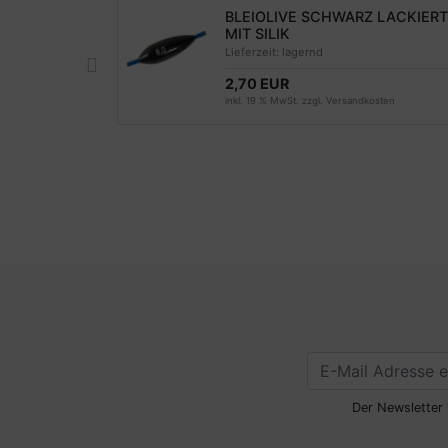
AJO MIT
BLEIOLIVE SCHWARZ LACKIERT
MIT SILIK
Lieferzeit:
lagernd
2,70 EUR
ten
inkl. 19 % MwSt. zzgl.
Versandkosten
Der Newsletter 