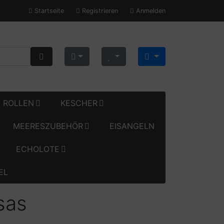
Startseite
Registrieren
Anmelden
ROLLEN
KESCHER
MEERESZUBEHÖR
EISANGELN
ECHOLOTE
EL
sas