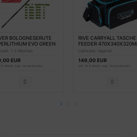
VER BOLOGNESERUTE
RIVE CARRYALL TASCHE
ERLITHIUM EVO GREEN
FEEDER 470X340X320M
ER 8M, 410 GRAMM,
INKL. 4 BOXEN, MODELL
erzeit:
1-2 Wochen
Lieferzeit:
lagernd
DELL 2021
2024
9,00 EUR
149,00 EUR
19 % MwSt. zzgl.
Versandkosten
inkl. 19 % MwSt. zzgl.
Versandkosten